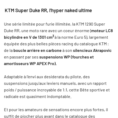
KTM Super Duke RR, l'
hyper naked ultime
Une série limitée pour furie illimitée, la KTM 1290 Super
Duke RR, une moto rare avec un coeur énorme (
moteur LC8
3
bicylindre en V de 1301 cm
à la norme Euro 5), largement
équipée des plus belles pièces racing du catalogue KTM :
de la
boucle arrière en carbone
à son
silencieux
Akrapovic
en passant par
ses
suspensions WP (fourches et
amortisseurs WP APEX Pro).
Adaptable à l'envi aux desiderata du pilote, des
suspensions jusqu'aux leviers manuels, avec un rapport
poids / puissance incroyable de 1:1, cette Bête sportive et
radicale est quasiment indomptable.
Et pour les amateurs de sensations encore plus fortes, il
suffit de piocher plus avant dans le catalogue des