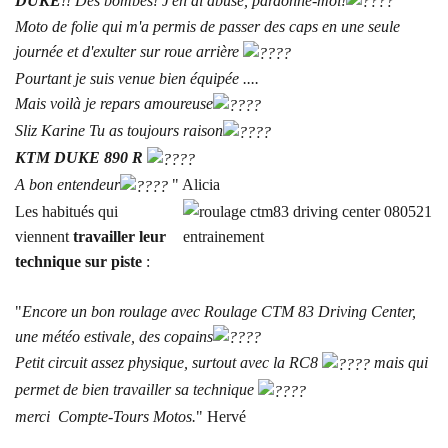
DUKE
!! Des bombes! J'en ai abusé, pardonne-moi!
Moto de folie qui m'a permis de passer des caps en une seule
journée et d'exulter sur roue arrière
Pourtant je suis venue bien équipée ....
Mais voilà je repars amoureuse
Sliz Karine Tu as toujours raison
KTM DUKE 890 R
A bon entendeur
" Alicia
Les habitués qui
viennent
travailler leur
technique sur piste
:
"
Encore un bon roulage avec
Roulage CTM 83 Driving Center
,
une météo estivale, des copains
Petit circuit assez physique, surtout avec la RC8
mais qui
permet de bien travailler sa technique
merci Compte-Tours Motos.
" Hervé