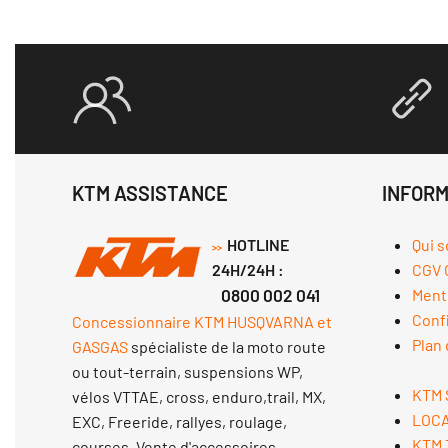
KTM ASSISTANCE
INFORM
HOTLINE
Qui 
>>
24H/24H :
CGV 
0800 002 041
Ment
Confi
Concessionnaire KTM HUSQVARNA et
Plan 
GASGAS
spécialiste de la moto route
ou tout-terrain, suspensions WP,
KTM 
vélos VTTAE, cross, enduro,trail, MX,
LOCA
EXC, Freeride, rallyes, roulage,
KTM 
courses. Vente d'accessoires,