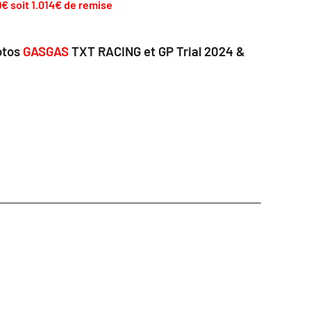
99€
soit 1.014€ de remise
otos
GASGAS
TXT RACING et GP Trial
2024 &