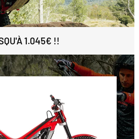
QU'À 1.045€ !!