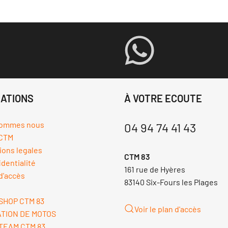
ATIONS
À VOTRE ECOUTE
sommes nous
04 94 74 41 43
CTM
ions legales
CTM 83
dentialité
161 rue de Hyères
d'accès
83140 Six-Fours les Plages
SHOP CTM 83
Voir le plan d'accès
TION DE MOTOS
TEAM CTM 83