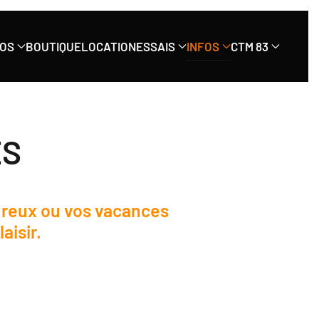
OS
BOUTIQUE
LOCATION
ESSAIS
INFOS
CTM 83
ES
reux ou vos vacances
aisir.