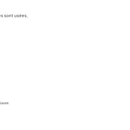
es sont usées.
’usure.