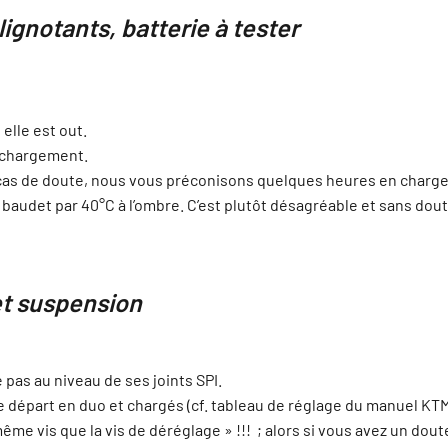
clignotants, batterie à tester
elle est out.
u chargement.
 cas de doute, nous vous préconisons quelques heures en charge p
audet par 40°C à l’ombre. C’est plutôt désagréable et sans dout
 et suspension
 pas au niveau de ses joints SPI.
 départ en duo et chargés (cf. tableau de réglage du manuel KTM
même vis que la vis de déréglage » !!! ; alors si vous avez un dou