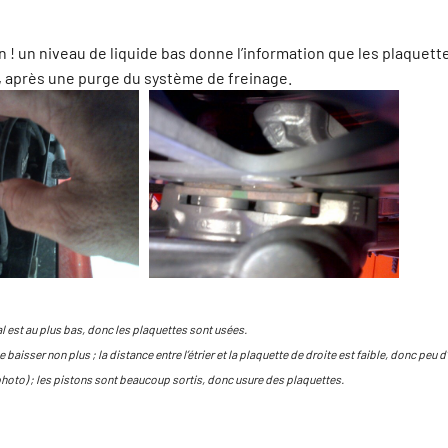
on ! un niveau de liquide bas donne l’information que les plaquett
s, après une purge du système de freinage.
cal est au plus bas, donc les plaquettes sont usées.
 se baisser non plus ; la distance entre l’étrier et la plaquette de droite est faible, donc peu d
te photo) ; les pistons sont beaucoup sortis, donc usure des plaquettes.