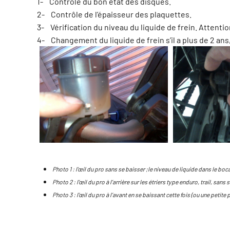
1- Contrôle du bon état des disques.
2- Contrôle de l’épaisseur des plaquettes.
3- Vérification du niveau du liquide de frein. Attenti
4- Changement du liquide de frein s’il a plus de 2 an
Photo 1 : l’œil du pro sans se baisser ;le niveau de liquide dans le bo
Photo 2 : l’œil du pro à l’arrière sur les étriers type enduro, trail, sans
Photo 3 : l’œil du pro à l’avant en se baissant cette fois (ou une peti