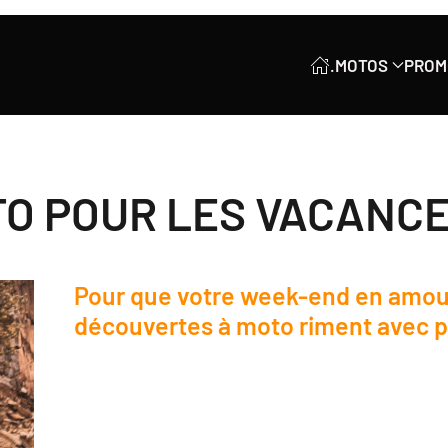
.
MOTOS
PROM
TO POUR LES VACANC
Pour que votre week-end en amou
découvertes à moto riment avec pl