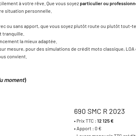
ilement à votre rêve. Que vous soyez
particulier ou professionn
re situation personnelle.
vec ou sans apport, que vous soyez plutôt route ou plutôt tout-t
 tranquille.
inancement la mieux adaptée.
sur mesure, pour des simulations de crédit moto classique, LOA
ous convient.
 du moment
)
690 SMC R 2023
• Prix TTC :
12 125 €
• Apport : 0 €
• Loyers mensuels TTC crédit