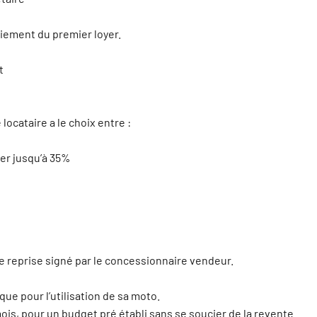
aiement du premier loyer.
t
ocataire a le choix entre :
ler jusqu’à 35%
 reprise signé par le concessionnaire vendeur.
que pour l’utilisation de sa moto.
ois, pour un budget pré établi sans se soucier de la revente.