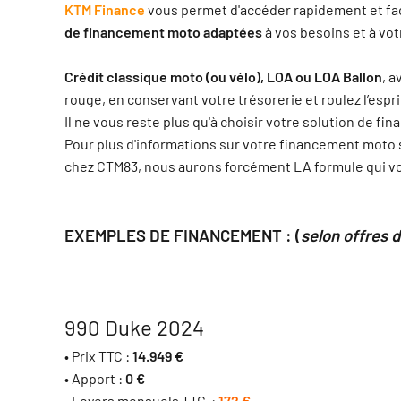
KTM Finance
vous permet d'accéder rapidement et fac
de financement moto adaptées
à vos besoins et à vot
Crédit classique moto (ou vélo), LOA ou LOA Ballon
, a
rouge, en conservant votre trésorerie et roulez l’esprit
Il ne vous reste plus qu'à choisir votre solution de f
Pour plus d'informations sur votre financement moto 
chez CTM83, nous aurons forcément LA formule qui v
EXEMPLES DE FINANCEMENT : (
selon offres
990 Duke 2024
• Prix TTC :
14.949 €
• Apport :
0 €
• Loyers mensuels TTC :
172 €