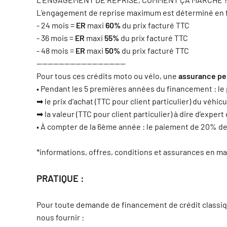
L’engagement de reprise maximum est déterminé en fon
- 24 mois =
ER
maxi
60%
du prix facturé TTC
- 36 mois =
ER
maxi
55%
du prix facturé TTC
- 48 mois =
ER
maxi
50%
du prix facturé TTC
————————————————
Pour tous ces crédits moto ou vélo, une
assurance per
• Pendant les 5 premières années du financement : le p
➡ le prix d’achat (TTC pour client particulier) du véhic
➡ la valeur (TTC pour client particulier) à dire d’exper
• À compter de la 6ème année : le paiement de 20% de
*informations, offres, conditions et assurances en m
PRATIQUE :
Pour toute demande de financement de crédit classiqu
nous fournir :