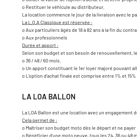
o Restituer le véhicule au distributeur.
La location commence le jour de la livraison avec le p
La L.O.A Classique est réservée :
o Aux particuliers âgés de 18 à 82 ans à la fin du contra
o Aux professionnels
Durée et apport :
Selon son budget et son besoin de renouvellement, le l
o 36 / 48 / 60 mois.
o Un apport constituant le 1er loyer majoré pouvant al
o L’option d’achat finale est comprise entre 1% et 15%
LA LOA BALLON
La LOA Ballon est une location avec un engagement de
Cela permet de :
o Maîtriser son budget moto dès le départ et ne payer 
o Bénéficier d’une moto neuve, tous les 24, 36 ou 48 m