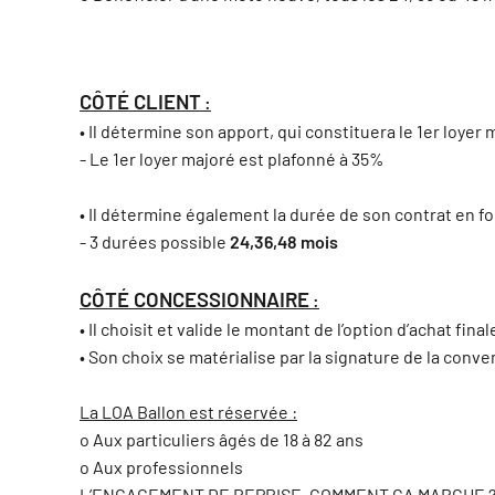
CÔTÉ CLIENT
:
• Il détermine son apport, qui constituera le 1er loyer 
- Le 1er loyer majoré est plafonné à 35%
• Il détermine également la durée de son contrat en 
- 3 durées possible
24,36,48 mois
CÔTÉ CONCESSIONNAIRE
:
• Il choisit et valide le montant de l’option d’achat final
• Son choix se matérialise par la signature de la conve
La LOA Ballon est réservée :
o Aux particuliers âgés de 18 à 82 ans
o Aux professionnels
L’ENGAGEMENT DE REPRISE, COMMENT ÇA MARCHE 