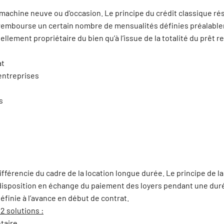
e machine neuve ou d'occasion. Le principe du crédit classique rés
 rembourse un certain nombre de mensualités définies préalablem
lement propriétaire du bien qu’à l’issue de la totalité du prêt 
at
entreprises
s
fférencie du cadre de la location longue durée. Le principe de la
t à disposition en échange du paiement des loyers pendant une dur
éfinie à l’avance en début de contrat.
2 solutions :
étaire