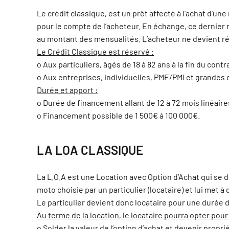
Le crédit classique, est un prêt affecté à l’achat d’un
pour le compte de l’acheteur. En échange, ce dernier
au montant des mensualités. L’acheteur ne devient réel
Le Crédit Classique est réservé :
o Aux particuliers, âgés de 18 à 82 ans à la fin du contr
o Aux entreprises, individuelles, PME/PMI et grandes 
Durée et apport :
o Durée de financement allant de 12 à 72 mois linéaire
o Financement possible de 1 500€ à 100 000€.
LA LOA CLASSIQUE
La L.O.A est une Location avec Option d’Achat qui se di
moto choisie par un particulier (locataire) et lui me
Le particulier devient donc locataire pour une durée d
Au terme de la location, le locataire pourra opter pour 
o Solder la valeur de l’option d’achat et devenir propri