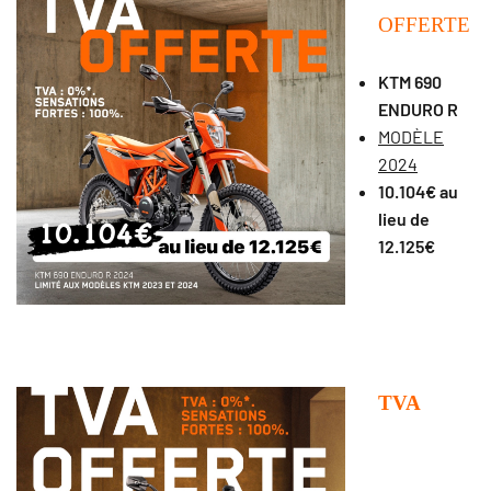
OFFERTE
KTM 690
ENDURO R
MODÈLE
2024
10.104€ au
lieu de
12.125€
TVA